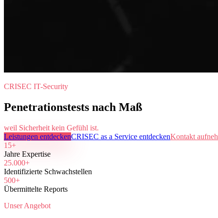
CRISEC IT-Security
Penetrationstests nach Maß
weil Sicherheit kein Gefühl ist.
Leistungen entdecken
CRISEC as a Service entdecken
Kontakt aufne
15+
Jahre Expertise
25.000+
Identifizierte Schwachstellen
500+
Übermittelte Reports
Unser Angebot