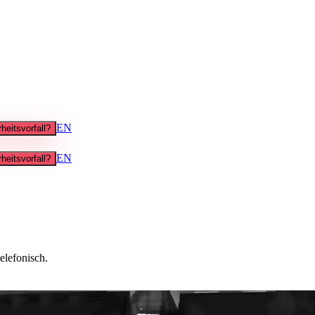
EN
heitsvorfall?
EN
heitsvorfall?
elefonisch.